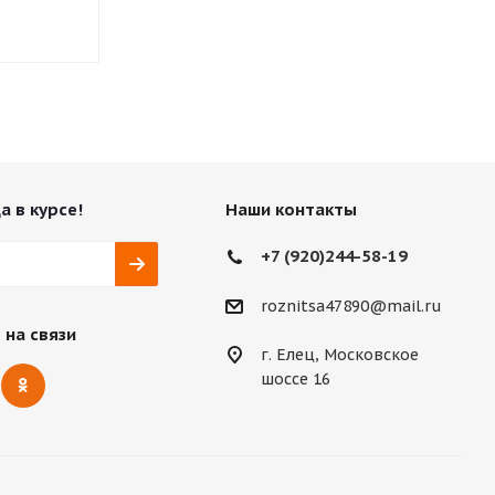
8 640
₽
10 476
₽
а в курсе!
Наши контакты
+7 (920)244-58-19
roznitsa47890@mail.ru
 на связи
г. Елец, Московское
шоссе 16