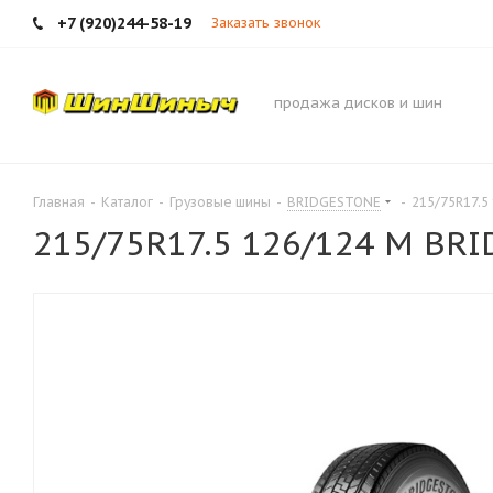
+7 (920)244-58-19
Заказать звонок
продажа дисков и шин
Главная
-
Каталог
-
Грузовые шины
-
BRIDGESTONE
-
215/75R17.5
215/75R17.5 126/124 M BR