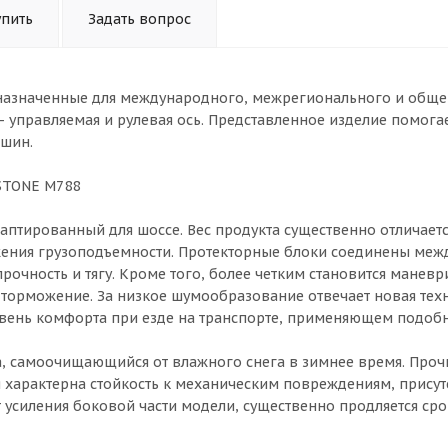
упить
Задать вопрос
дназначенные для международного, межрегионального и общ
 управляемая и рулевая ось. Представленное изделие помога
 шин.
TONE M788
аптированный для шоссе. Вес продукта существенно отличаетс
нижения грузоподъемности. Протекторные блоки соединены меж
прочность и тягу. Кроме того, более четким становится манев
 торможение. За низкое шумообразование отвечает новая тех
вень комфорта при езде на транспорте, применяющем подобн
ра, самоочищающийся от влажного снега в зимнее время. Проч
 характерна стойкость к механическим повреждениям, присут
 усиления боковой части модели, существенно продляется сро