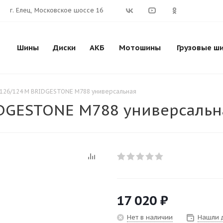
г. Елец, Московское шоссе 16
Шины
Диски
АКБ
Мотошины
Грузовые ш
 126/124 M BRIDGESTONE M788 универсальная
IDGESTONE M788 универсальн
17 020
₽
Нет в наличии
Нашли 