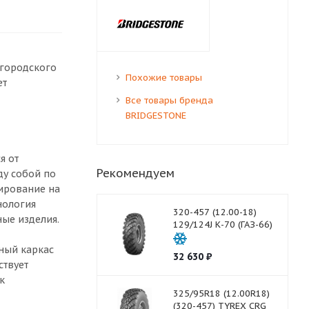
егородского
Похожие товары
ет
Все товары бренда
BRIDGESTONE
я от
Рекомендуем
ду собой по
рирование на
нология
320-457 (12.00-18)
ые изделия.
129/124J К-70 (ГАЗ-66)
ный каркас
32 630
₽
ствует
к
325/95R18 (12.00R18)
(320-457) TYREX CRG