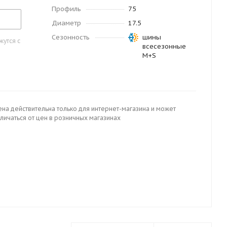
Профиль
75
Диаметр
17.5
Сезонность
шины
утся с
всесезонные
M+S
ена действительна только для интернет-магазина и может
личаться от цен в розничных магазинах