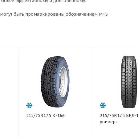
 более эффективному и долговечному.
я могут быть промаркированы обозначением M+S
215/75R17.5 К-166
215/75R17.5 БЕЛ-
универс.