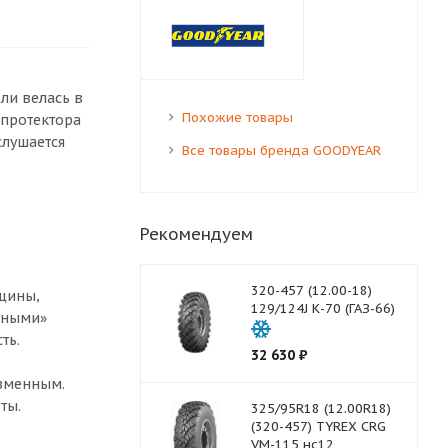
ли велась в
Похожие товары
 протектора
слушается
Все товары бренда GOODYEAR
Рекомендуем
320-457 (12.00-18)
щины,
129/124J К-70 (ГАЗ-66)
чными»
ть.
32 630
₽
изменным.
ты.
325/95R18 (12.00R18)
(320-457) TYREX CRG
VM-115 нс12