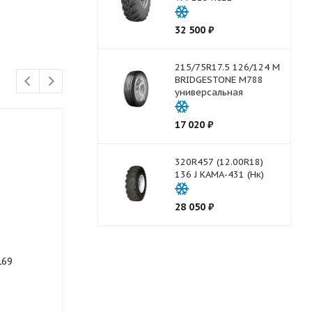
32 500
₽
215/75R17.5 126/124 M
BRIDGESTONE M788
универсальная
17 020
₽
320R457 (12.00R18)
136 J КАМА-431 (Нк)
28 050
₽
169
215/75R17.5 KORMORAN
215/75R17.5
ROADS 2T TL прицепная
168