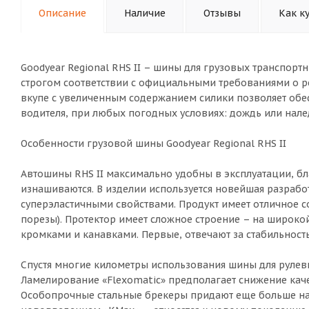
Описание
Наличие
Отзывы
Как к
Goodyear Regional RHS II – шины для грузовых транспортн
строгом соответствии с официальными требованиями о р
вкупе с увеличенным содержанием силики позволяет обес
водителя, при любых погодных условиях: дождь или нале
Особенности грузовой шины Goodyear Regional RHS II
Автошины RHS II максимально удобны в эксплуатации, 
изнашиваются. В изделии используется новейшая разраб
суперэластичными свойствами. Продукт имеет отличное 
порезы). Протектор имеет сложное строение – на широк
кромками и канавками. Первые, отвечают за стабильность
Спустя многие километры использования шины для рулевы
Ламелирование «Flexomatic» предполагает снижение кач
Особопрочные стальные брекеры придают еще больше над