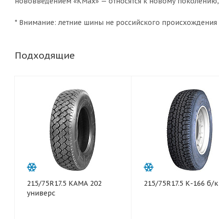
нововведением «KMax» — относятся к новому поколению,
* Внимание: летние шины не российского происхождени
Подходящие
215/75R17.5 КАМА 202
215/75R17.5 К-166 б/к
универс