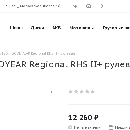
г. Елец, Московское шоссе 16
Шины
Диски
АКБ
Мотошины
Грузовые ш
8/126M GOODYEAR Regional RHS II+ рулевая
YEAR Regional RHS II+ руле
12 260
₽
Нет в наличии
Нашли 