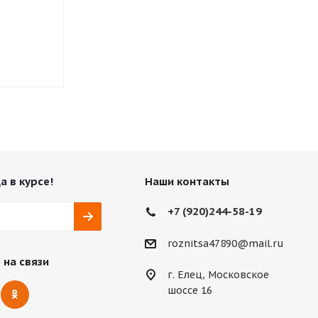
Нет в наличии
Нет в нали
8 640
₽
10 476
₽
а в курсе!
Наши контакты
+7 (920)244-58-19
roznitsa47890@mail.ru
 на связи
г. Елец, Московское
шоссе 16