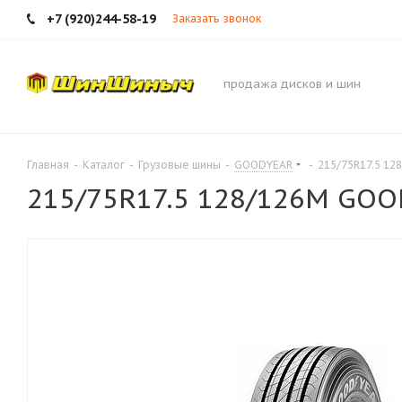
+7 (920)244-58-19
Заказать звонок
продажа дисков и шин
Главная
-
Каталог
-
Грузовые шины
-
GOODYEAR
-
215/75R17.5 12
215/75R17.5 128/126M GOOD