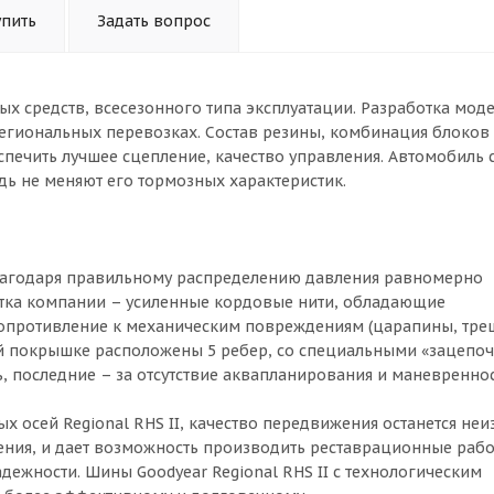
упить
Задать вопрос
ых средств, всесезонного типа эксплуатации. Разработка моде
егиональных перевозках. Состав резины, комбинация блоков
печить лучшее сцепление, качество управления. Автомобиль 
дь не меняют его тормозных характеристик.
благодаря правильному распределению давления равномерно
отка компании – усиленные кордовые нити, обладающие
сопротивление к механическим повреждениям (царапины, тре
ой покрышке расположены 5 ребер, со специальными «зацепо
, последние – за отсутствие аквапланирования и маневреннос
х осей Regional RHS II, качество передвижения останется не
ения, и дает возможность производить реставрационные рабо
ежности. Шины Goodyear Regional RHS II с технологическим