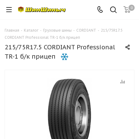
0
Главная
-
Каталог
-
Грузовые шины
-
CORDIANT
-
215/75R17.5
CORDIANT Professional TR-1 б/к прицеп
215/75R17.5 CORDIANT Professional
TR-1 б/к прицеп