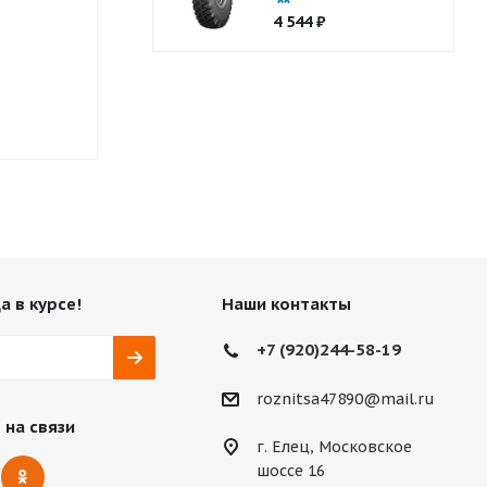
4 544
₽
Нет в наличии
Нет в нали
8 640
₽
10 476
₽
а в курсе!
Наши контакты
+7 (920)244-58-19
roznitsa47890@mail.ru
 на связи
г. Елец, Московское
шоссе 16