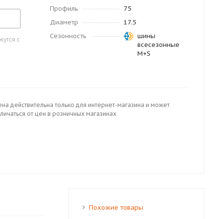
Профиль
75
Диаметр
17.5
Сезонность
шины
утся с
всесезонные
M+S
ена действительна только для интернет-магазина и может
личаться от цен в розничных магазинах
Похожие товары