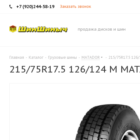
+7 (920)244-58-19
Заказать звонок
продажа дисков и шин
Главная
-
Каталог
-
Грузовые шины
-
MATADOR
-
215/75R17.5 126
215/75R17.5 126/124 M MA