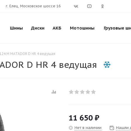
г. Елец, Московское шоссе 16
Шины
Диски
АКБ
Мотошины
Грузовые ш
/124 M MATADOR D HR 4 ведущая
TADOR D HR 4 ведущая
11 650
₽
Нет в наличии
Нашли 