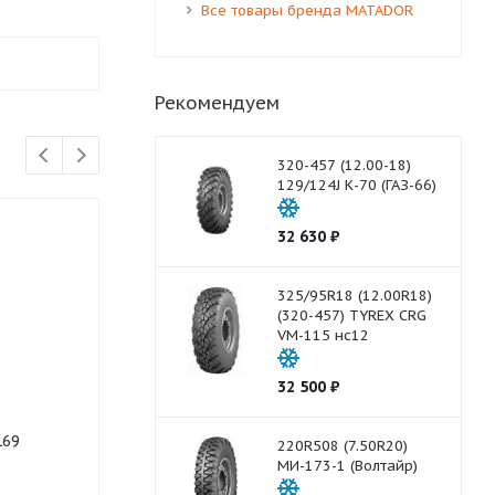
Все товары бренда MATADOR
Рекомендуем
320-457 (12.00-18)
129/124J К-70 (ГАЗ-66)
32 630
₽
325/95R18 (12.00R18)
(320-457) TYREX CRG
VM-115 нс12
32 500
₽
169
215/75R17.5 KORMORAN
215/75R17.5
220R508 (7.50R20)
ROADS 2T TL прицепная
168
МИ-173-1 (Волтайр)