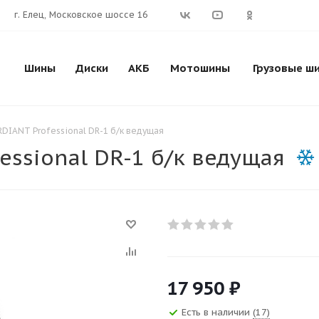
г. Елец, Московское шоссе 16
Шины
Диски
АКБ
Мотошины
Грузовые ш
RDIANT Professional DR-1 б/к ведущая
essional DR-1 б/к ведущая
17 950
₽
Есть в наличии
(17)