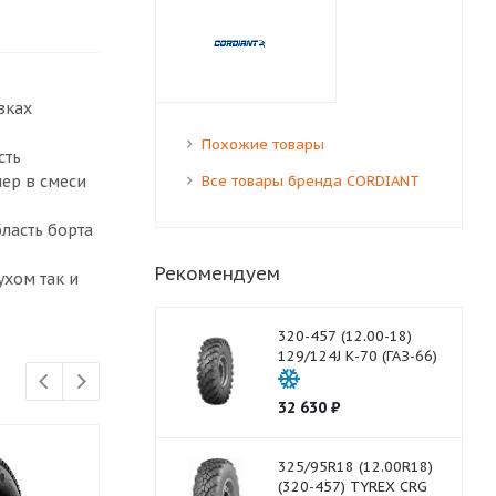
вках
Похожие товары
сть
ер в смеси
Все товары бренда CORDIANT
ласть борта
Рекомендуем
ухом так и
320-457 (12.00-18)
129/124J К-70 (ГАЗ-66)
32 630
₽
325/95R18 (12.00R18)
(320-457) TYREX CRG