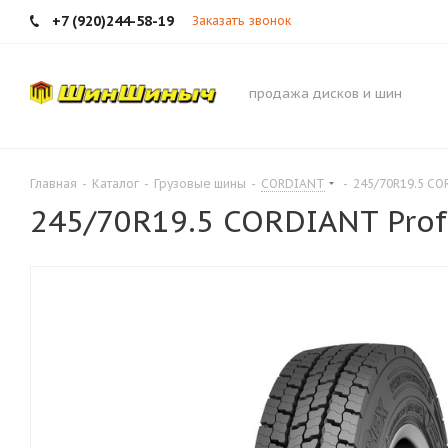
+7 (920)244-58-19
Заказать звонок
продажа дисков и шин
Главная
-
Каталог
-
Грузовые шины
-
CORDIANT
-
245/70R19.5 CO
245/70R19.5 CORDIANT Prof