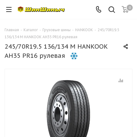
0
Главная
-
Каталог
-
Грузовые шины
-
HANKOOK
-
245/70R19.5
136/134 M HANKOOK AH35 PR16 рулевая
245/70R19.5 136/134 M HANKOOK
AH35 PR16 рулевая