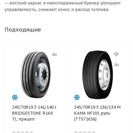
— жесткий каркас и малоподвижный брекер улучшают
управляемость, снижают износ и расход топлива.
Подходящие
245/70R19.5 141/140 J
245/70R19.5 136/134 M
BRIDGESTONE R168
КАМА NF201 руль
TL прицеп
(TTS72656)