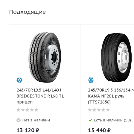
Подходящие
245/70R19.5 141/140 J
245/70R19.5 136/134 
BRIDGESTONE R168 TL
КАМА NF201 руль
прицеп
(TTS72656)
Нет в наличии
Есть в наличии (10)
13 120
₽
15 440
₽