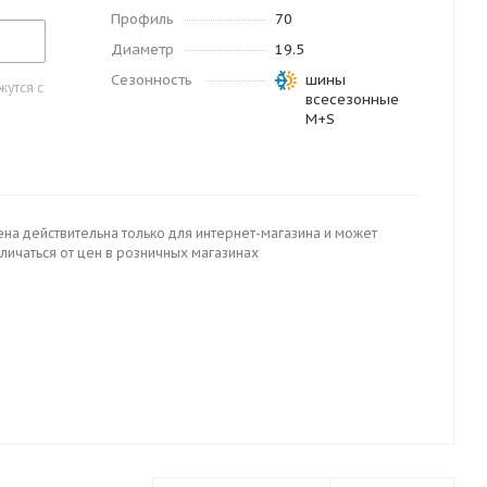
Профиль
70
Диаметр
19.5
Сезонность
шины
утся с
всесезонные
M+S
ена действительна только для интернет-магазина и может
личаться от цен в розничных магазинах