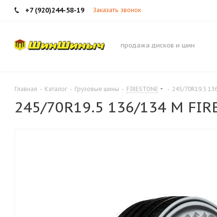
+7 (920)244-58-19
Заказать звонок
продажа дисков и шин
Главная
-
Каталог
-
Грузовые шины
-
FIRESTONE
-
245/70R19.5 13
245/70R19.5 136/134 M FIR