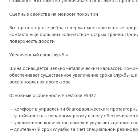
снижается. Это заметно увеличивает срок службы протекто
Сцепные свойства на мокром покрытии
Все протекторные ребра содержат многочисленные проре
контакта еще большим количеством острых граней. Прони
поверхность дороги.
Увеличенный срок службы
Шина оснащается цельнометаллическим каркасом. Помим
обеспечивает существенное увеличение срока службы ши
восстановления протектора.
Основные особенности Firestone FS422
— комфорт в управлении благодаря жестким протекторн
— устойчивость к неравномерному износу обеспечиваетс
— увеличенное количество ламелей улучшает сцепные св
— длительный срок службы за счет специальной резиново