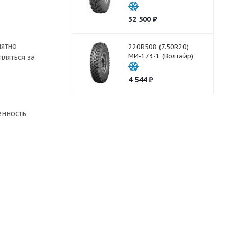
32 500
₽
пятно
220R508 (7.50R20)
МИ-173-1 (Волтайр)
ляться за
4 544
₽
енность