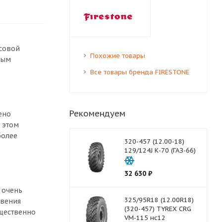
рсовой
Похожие товары
ным
Все товары бренда FIRESTONE
Рекомендуем
ено
 этом
более
320-457 (12.00-18)
129/124J К-70 (ГАЗ-66)
32 630
₽
 очень
325/95R18 (12.00R18)
овения
(320-457) TYREX CRG
ущественно
VM-115 нс12