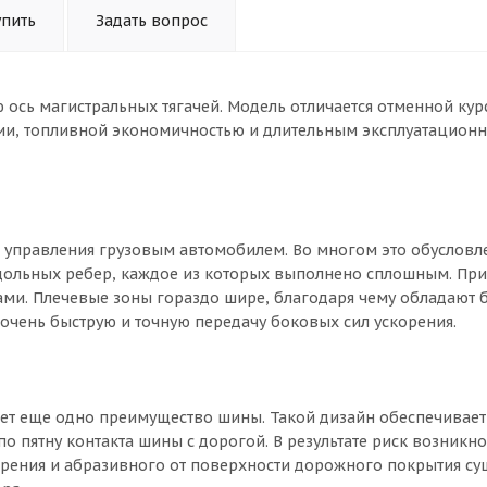
упить
Задать вопрос
ую ось магистральных тягачей. Модель отличается отменной ку
ии, топливной экономичностью и длительным эксплуатацион
 управления грузовым автомобилем. Во многом это обусловл
одольных ребер, каждое из которых выполнено сплошным. При
ами. Плечевые зоны гораздо шире, благодаря чему обладают 
очень быструю и точную передачу боковых сил ускорения.
ает еще одно преимущество шины. Такой дизайн обеспечивает
 пятну контакта шины с дорогой. В результате риск возникн
орения и абразивного от поверхности дорожного покрытия с