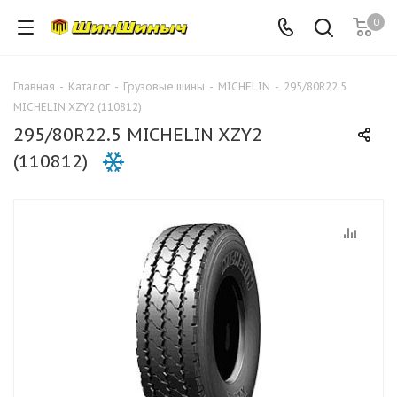
0
Главная
-
Каталог
-
Грузовые шины
-
MICHELIN
-
295/80R22.5
MICHELIN XZY2 (110812)
295/80R22.5 MICHELIN XZY2
(110812)