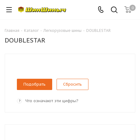
0
Главная
-
Каталог
-
Легкорузовые шины
-
DOUBLESTAR
DOUBLESTAR
Сбросить
Что означают эти цифры?
?