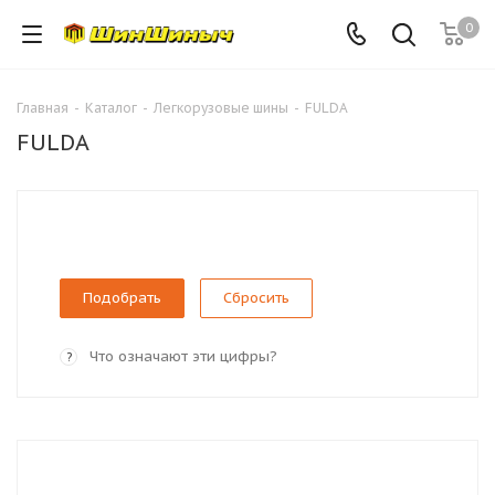
0
Главная
-
Каталог
-
Легкорузовые шины
-
FULDA
FULDA
Сбросить
Что означают эти цифры?
?