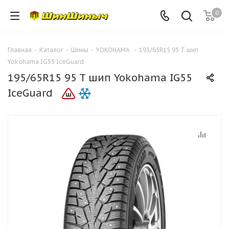
0
Главная
-
Каталог
-
Шины
-
YOKOHAMA
-
195/65R15 95 T шип
Yokohama IG55 IceGuard
195/65R15 95 T шип Yokohama IG55
IceGuard