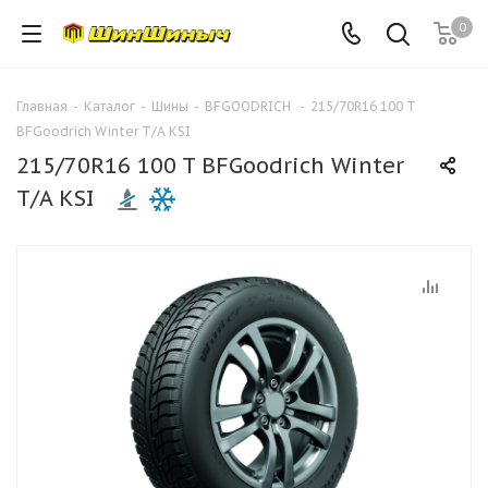
0
Главная
-
Каталог
-
Шины
-
BFGOODRICH
-
215/70R16 100 T
BFGoodrich Winter T/A KSI
215/70R16 100 T BFGoodrich Winter
T/A KSI