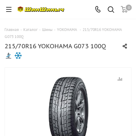
0
Главная
-
Каталог
-
Шины
-
YOKOHAMA
-
215/70R16 YOKOHAMA
G073 100Q
215/70R16 YOKOHAMA G073 100Q