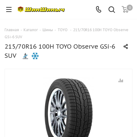
0
Главная
-
Каталог
-
Шины
-
TOYO
-
215/70R16 100H TOYO Observe
GSi-6 SUV
215/70R16 100H TOYO Observe GSi-6
SUV