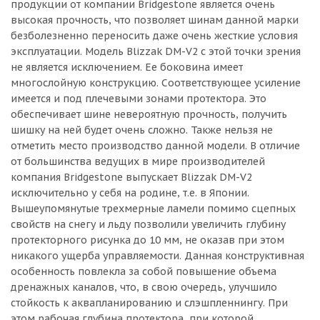
продукции от компании Bridgestone является очень
высокая прочность, что позволяет шинам данной марки
безболезненно переносить даже очень жесткие условия
эксплуатации. Модель Blizzak DM-V2 с этой точки зрения
не является исключением. Ее боковина имеет
многослойную конструкцию. Соответствующее усиление
имеется и под плечевыми зонами протектора. Это
обеспечивает шине невероятную прочность, получить
шишку на ней будет очень сложно. Также нельзя не
отметить место производство данной модели. В отличие
от большинства ведущих в мире производителей
компания Bridgestone выпускает Blizzak DM-V2
исключительно у себя на родине, т.е. в Японии.
Вышеупомянутые трехмерные ламели помимо сцепных
свойств на снегу и льду позволили увеличить глубину
протекторного рисунка до 10 мм, не оказав при этом
никакого ущерба управляемости. Данная конструктивная
особенность повлекла за собой повышение объема
дренажных каналов, что, в свою очередь, улучшило
стойкость к аквапланированию и слэшпленнингу. При
этом рабочая глубина протектора, при которой