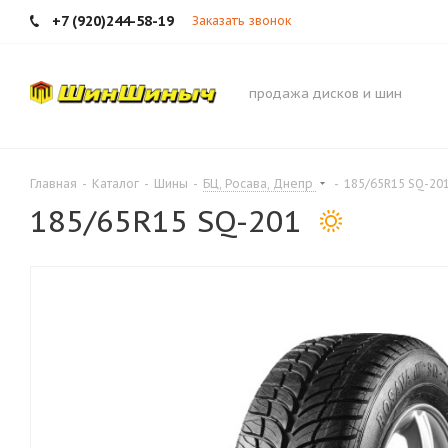
+7 (920)244-58-19
Заказать звонок
продажа дисков и шин
Главная
-
Каталог
-
Шины
-
БЦ, Росава, Днепр
-
185/65R15 SQ-20
185/65R15 SQ-201