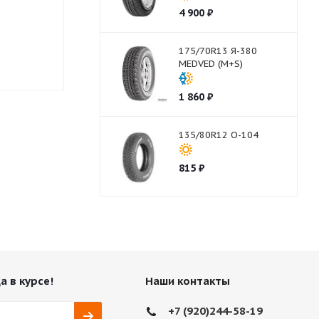
4 900
₽
Нет в наличии
Нет в нали
175/70R13 Я-380
MEDVED (M+S)
1 860
₽
135/80R12 О-104
815
₽
а в курсе!
Наши контакты
+7 (920)244-58-19