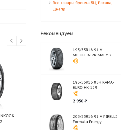
Все товары бренда БЦ, Росава,
Днепр
Рекомендуем
195/55R16 91 V
MICHELIN PRIMACY 3
195/55R15 85H КАМА-
EURO НК-129
2 950
₽
HANKOOK
185/65R15 88 H COMPASAL
185/65R15 88
205/55R16 91 V PIRELLI
2
Blazer HP
DH2
Formula Energy