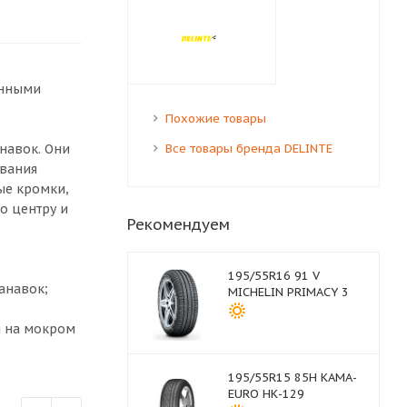
енными
Похожие товары
навок. Они
Все товары бренда DELINTE
ования
ые кромки,
о центру и
Рекомендуем
195/55R16 91 V
анавок;
MICHELIN PRIMACY 3
я на мокром
195/55R15 85H КАМА-
EURO НК-129