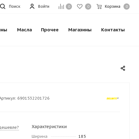
Поиск
Войти
Корзина
0
0
0
ины
Масла
Прочее
Магазины
Контакты
Артикул:
6901532201726
Характеристики
дешевле?
Ширина
185