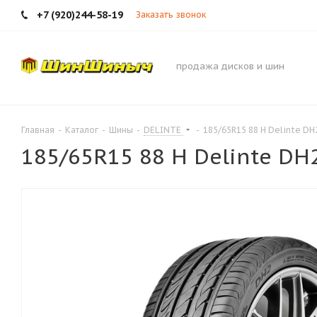
+7 (920)244-58-19
Заказать звонок
продажа дисков и шин
Главная
-
Каталог
-
Шины
-
DELINTE
-
185/65R15 88 H Delinte DH
185/65R15 88 H Delinte DH