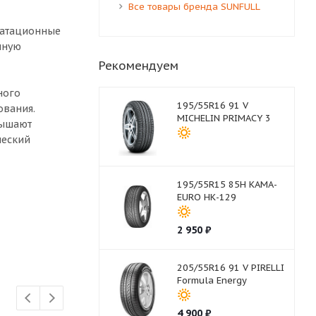
Все товары бренда SUNFULL
уатационные
чную
Рекомендуем
ного
195/55R16 91 V
ования.
MICHELIN PRIMACY 3
вышают
ческий
195/55R15 85H КАМА-
EURO НК-129
2 950
₽
205/55R16 91 V PIRELLI
Formula Energy
4 900
₽