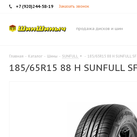
+7 (920)244-58-19
Заказать звонок
продажа дисков и шин
Главная
-
Каталог
-
Шины
-
SUNFULL
-
185/65R15 88 H SUNFULL SF
185/65R15 88 H SUNFULL S