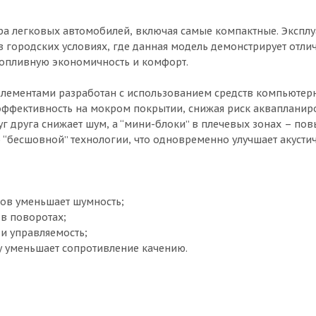
тра легковых автомобилей, включая самые компактные. Экспл
в городских условиях, где данная модель демонстрирует отли
топливную экономичность и комфорт.
лементами разработан с использованием средств компьютер
ффективность на мокром покрытии, снижая риск аквапланир
г друга снижает шум, а “мини-блоки” в плечевых зонах – по
о “бесшовной” технологии, что одновременно улучшает акусти
ков уменьшает шумность;
 в поворотах;
 и управляемость;
у уменьшает сопротивление качению.