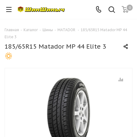
0
Главная
-
Каталог
-
Шины
-
MATADOR
-
185/65R15 Matador MP 44
Elite 3
185/65R15 Matador MP 44 Elite 3