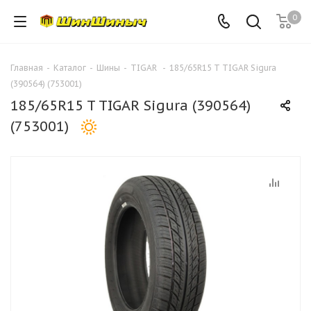
0
Главная
-
Каталог
-
Шины
-
TIGAR
-
185/65R15 T TIGAR Sigura
(390564) (753001)
185/65R15 T TIGAR Sigura (390564)
(753001)