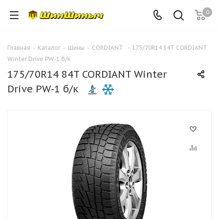
0
Главная
-
Каталог
-
Шины
-
CORDIANT
-
175/70R14 84T CORDIANT
Winter Drive PW-1 б/к
175/70R14 84T CORDIANT Winter
Drive PW-1 б/к