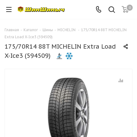
0
Главная
-
Каталог
-
Шины
-
MICHELIN
-
175/70R14 88T MICHELIN
Extra Load X-Ice3 (594509)
175/70R14 88T MICHELIN Extra Load
X-Ice3 (594509)