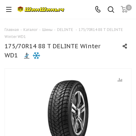
0
Главная
-
Каталог
-
Шины
-
DELINTE
-
175/70R14 88 T DELINTE
Winter WD1
175/70R14 88 T DELINTE Winter
WD1