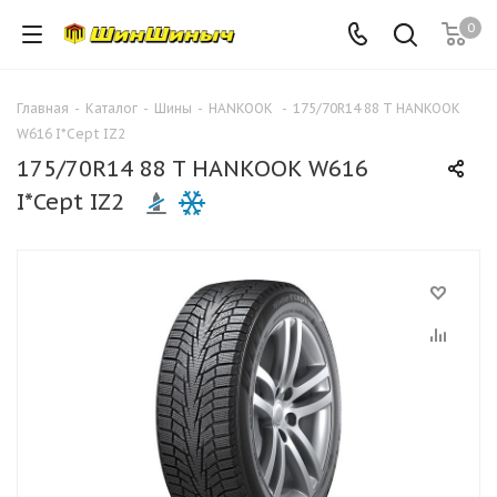
0
Главная
-
Каталог
-
Шины
-
HANKOOK
-
175/70R14 88 T HANKOOK
W616 I*Cept IZ2
175/70R14 88 T HANKOOK W616
I*Cept IZ2