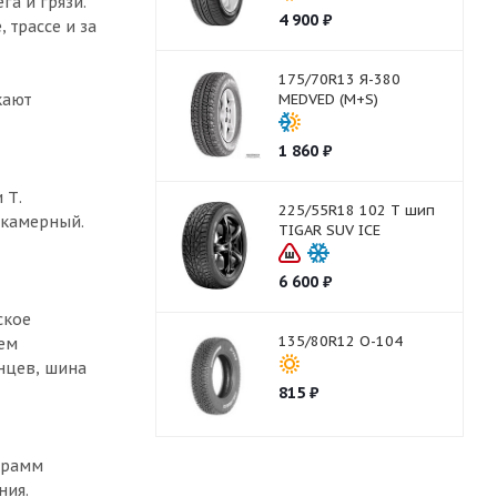
а и грязи.
4 900
₽
 трассе и за
175/70R13 Я-380
кают
MEDVED (M+S)
1 860
₽
 Т.
225/55R18 102 T шип
скамерный.
TIGAR SUV ICE
6 600
₽
ское
135/80R12 О-104
оем
нцев, шина
815
₽
грамм
ния.