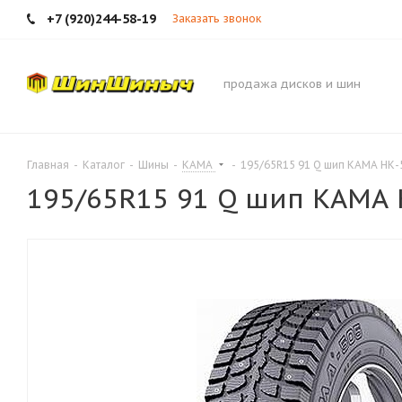
+7 (920)244-58-19
Заказать звонок
продажа дисков и шин
Главная
-
Каталог
-
Шины
-
КАМА
-
195/65R15 91 Q шип КАМА НК-
195/65R15 91 Q шип КАМА 