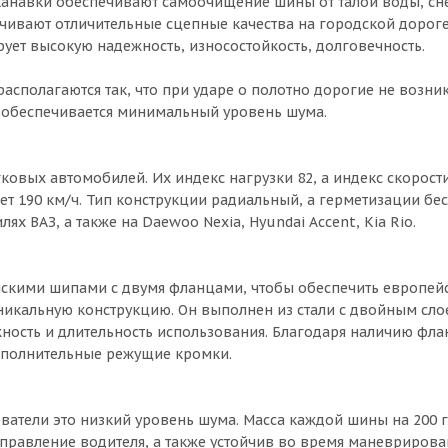
канавки обеспечивают самоочищение шины от талой воды, снег
вают отличительные сцепные качества на городской дороге,
ует высокую надежность, износостойкость, долговечность.
асполагаются так, что при ударе о полотно дорогие не возни
 обеспечивается минимальный уровень шума.
овых автомобилей. Их индекс нагрузки 82, а индекс скорости
т 190 км/ч. Тип конструкции радиальный, а герметизации бе
 ВАЗ, а также на Daewoo Nexia, Hyundai Accent, Kia Rio.
скими шипами с двумя фланцами, чтобы обеспечить европей
никальную конструкцию. Он выполнен из стали с двойным сл
ность и длительность использования. Благодаря наличию фла
ополнительные режущие кромки.
атели это низкий уровень шума. Масса каждой шины на 200 
управление водителя, а также устойчив во время маневрирова