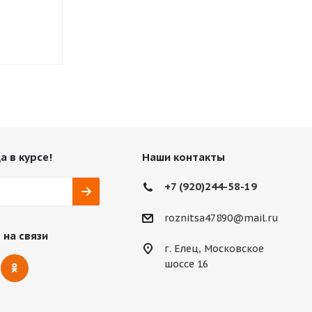
Нет в наличии
Нет в нали
1 080
₽
а в курсе!
Наши контакты
+7 (920)244-58-19
roznitsa47890@mail.ru
 на связи
г. Елец, Московское
шоссе 16