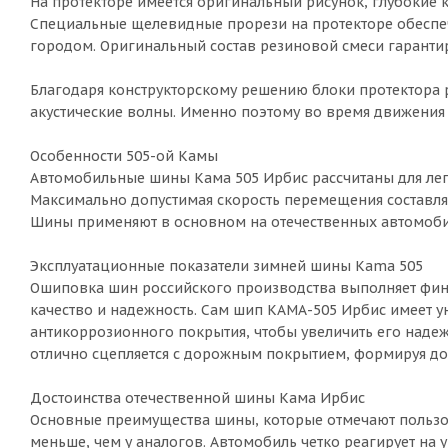
На протекторе имеется оригинальный рисунок, глубокие 
Специальные щелевидные прорези на протекторе обеспечи
городом. Оригинальный состав резиновой смеси гарантир
Благодаря конструкторскому решению блоки протектора р
акустические волны. Именно поэтому во время движения
Особенности 505-ой Камы
Автомобильные шины Кама 505 Ирбис рассчитаны для легк
Максимально допустимая скорость перемещения составляе
Шины применяют в основном на отечественных автомобилях
Эксплуатационные показатели зимней шины Kama 505
Ошиповка шин российского производства выполняет фин
качество и надежность. Сам шип КАМА-505 Ирбис имеет у
антикоррозионного покрытия, чтобы увеличить его надеж
отлично сцепляется с дорожным покрытием, формируя д
Достоинства отечественной шины Кама Ирбис
Основные преимущества шины, которые отмечают пользов
меньше, чем у аналогов. Автомобиль четко реагирует на 