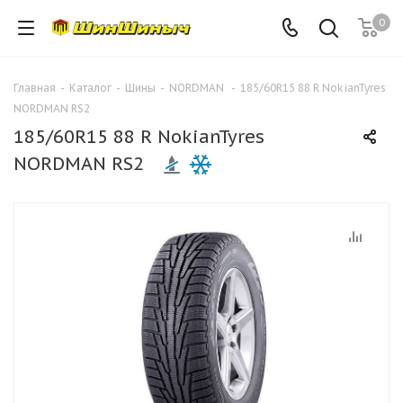
0
Главная
-
Каталог
-
Шины
-
NORDMAN
-
185/60R15 88 R NokianTyres
NORDMAN RS2
185/60R15 88 R NokianTyres
NORDMAN RS2