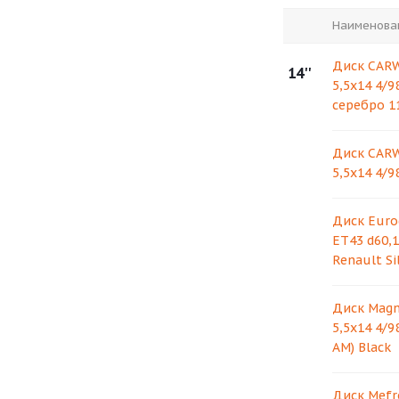
Наименова
Диск CARW
14''
5,5х14 4/9
серебро 1
Диск CARW
5,5х14 4/9
Диск Eurod
ET43 d60,1
Renault Si
Диск Magn
5,5х14 4/9
AM) Black
Диск Mefro