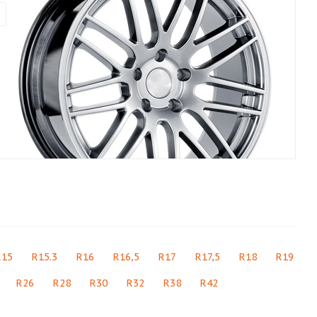
R15
R15.3
R16
R16,5
R17
R17,5
R18
R19
R26
R28
R30
R32
R38
R42