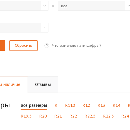
Все
Сбросить
Что означают эти цифры?
?
и наличие
Отзывы
еры
Все размеры
R
R110
R12
R13
R14
R19,5
R20
R21
R22
R22,5
R22.5
R24