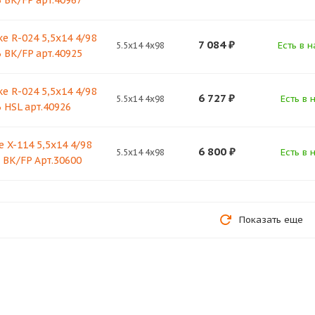
 BK/FP арт.40967
ke R-024 5,5х14 4/98
7 084
₽
Есть в н
5.5x14 4x98
 BK/FP арт.40925
ke R-024 5,5х14 4/98
6 727
₽
Есть в 
5.5x14 4x98
 HSL арт.40926
e X-114 5,5x14 4/98
6 800
₽
Есть в 
5.5x14 4x98
 BK/FP Арт.30600
Показать еще