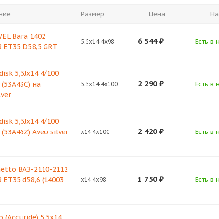
ние
Размер
Цена
На
EL Вага 1402
6 544
₽
Есть в 
5.5x14 4x98
8 ET35 D58,5 GRT
isk 5,5Jx14 4/100
2 290
₽
 (53A43C) на
Есть в 
5.5x14 4x100
lver
isk 5,5Jx14 4/100
2 420
₽
 (53А45Z) Aveo silver
Есть в 
x14 4x100
etto ВАЗ-2110-2112
1 750
₽
8 ET35 d58,6 (14003
Есть в 
x14 4x98
 (Accuride) 5,5х14