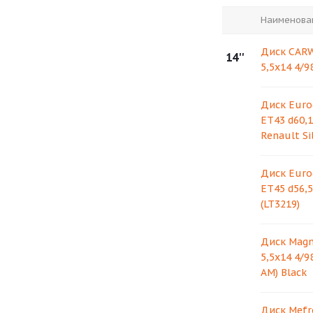
Наименова
Диск CARW
14''
5,5х14 4/9
Диск Eurod
ET43 d60,1
Renault Si
Диск Eurod
ET45 d56,5
(LT3219)
Диск Magn
5,5х14 4/9
AM) Black
Диск Mefro