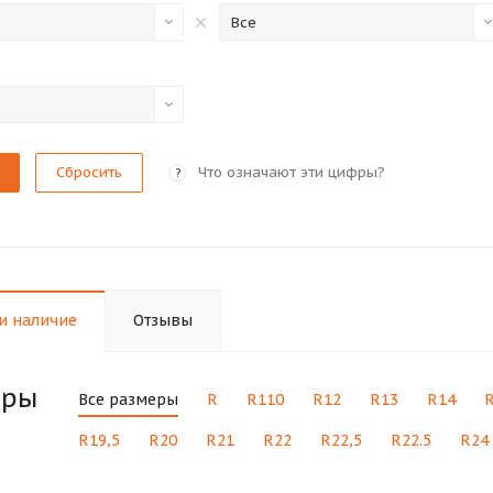
Все
Сбросить
Что означают эти цифры?
?
и наличие
Отзывы
еры
Все размеры
R
R110
R12
R13
R14
R19,5
R20
R21
R22
R22,5
R22.5
R24