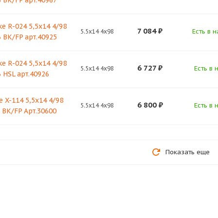
 BK/FP арт.40967
ke R-024 5,5х14 4/98
7 084
₽
Есть в н
5.5x14 4x98
 BK/FP арт.40925
ke R-024 5,5х14 4/98
6 727
₽
Есть в 
5.5x14 4x98
 HSL арт.40926
e X-114 5,5x14 4/98
6 800
₽
Есть в 
5.5x14 4x98
 BK/FP Арт.30600
Показать еще