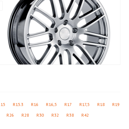
R15
R15.3
R16
R16,5
R17
R17,5
R18
R19
R26
R28
R30
R32
R38
R42