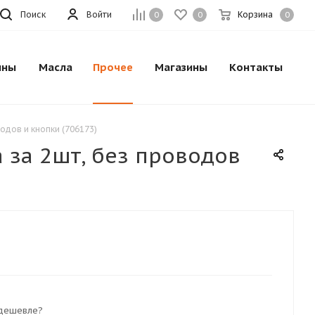
Поиск
Войти
Корзина
0
0
0
ины
Масла
Прочее
Магазины
Контакты
одов и кнопки (706173)
 за 2шт, без проводов
дешевле?