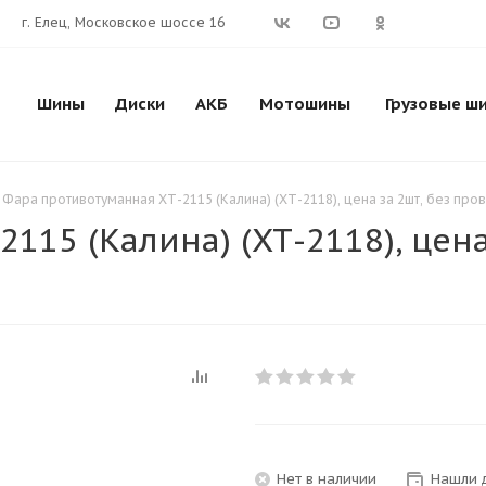
г. Елец, Московское шоссе 16
Шины
Диски
АКБ
Мотошины
Грузовые ш
Фара противотуманная ХТ-2115 (Калина) (ХТ-2118), цена за 2шт, без пров
115 (Калина) (ХТ-2118), цена
Нет в наличии
Нашли 