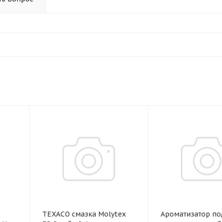
TEXACO смазка Molytex
Ароматизатор по