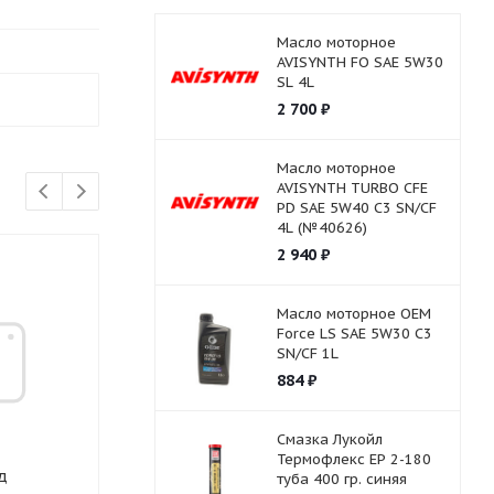
Масло моторное
AVISYNTH FO SAE 5W30
SL 4L
2 700
₽
Масло моторное
AVISYNTH TURBO СFE
PD SAE 5W40 C3 SN/CF
4L (№40626)
2 940
₽
Масло моторное OEM
Force LS SAE 5W30 C3
SN/CF 1L
884
₽
Смазка Лукойл
Термофлекс ЕР 2-180
д
Батарейка GP 27V
Гидромасло КС-
туба 400 гр. синяя