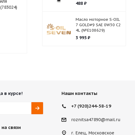
иля
Right 20л.
488
₽
сик (783024)
Масло моторное S-OIL
7 GOLD#9 SAE 0W30 C2
4L (№E108629)
Нет в наличии
3 995
₽
Нет в нали
а в курсе!
Наши контакты
+7 (920)244-58-19
roznitsa47890@mail.ru
 на связи
г. Елец, Московское