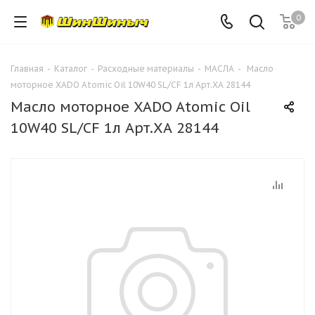
0
Главная
-
Каталог
-
Расходные материалы
-
МАСЛА
-
Масло
моторное XADO Atomic Oil 10W40 SL/CF 1л Арт.ХА 28144
Масло моторное XADO Atomic Oil
10W40 SL/CF 1л Арт.ХА 28144