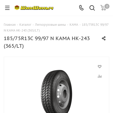
0
Главная
-
Каталог
-
Легкорузовые шины
-
КАМА
-
185/75R13С 99/97
N КАМА НК-243 (365/LT)
185/75R13С 99/97 N КАМА НК-243
(365/LT)