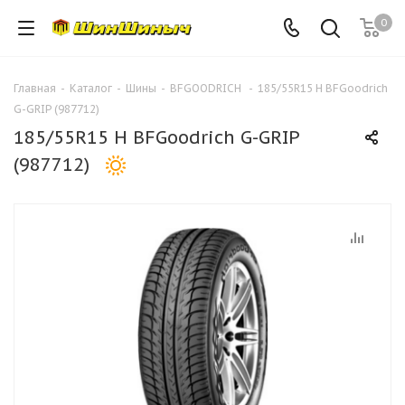
0
Главная
-
Каталог
-
Шины
-
BFGOODRICH
-
185/55R15 H BFGoodrich
G-GRIP (987712)
185/55R15 H BFGoodrich G-GRIP
(987712)