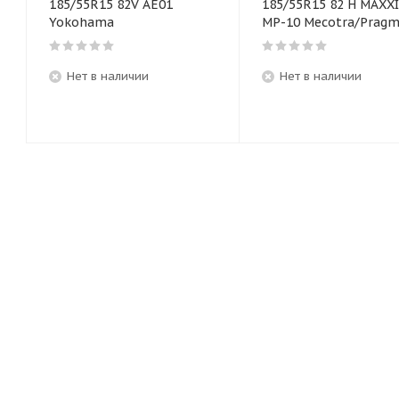
185/55R15 82V AE01
185/55R15 82 H MAXX
Yokohama
MP-10 Mecotra/Pragm
Нет в наличии
Нет в наличии