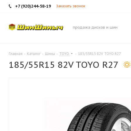
+7 (920)244-58-19
Заказать звонок
продажа дисков и шин
Главная
-
Каталог
-
Шины
-
TOYO
-
185/55R15 82V TOYO R27
185/55R15 82V TOYO R27