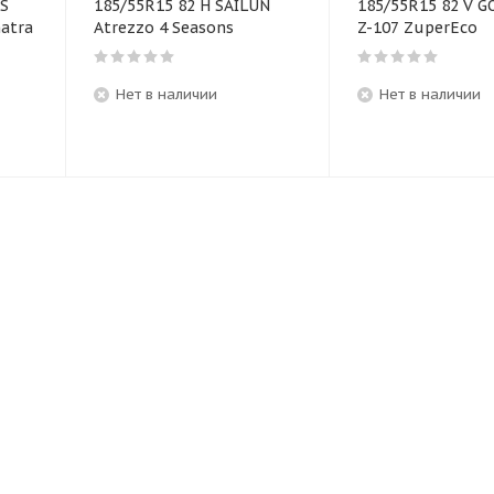
IS
185/55R15 82 H SAILUN
185/55R15 82 V 
atra
Atrezzo 4 Seasons
Z-107 ZuperEco
Нет в наличии
Нет в наличии