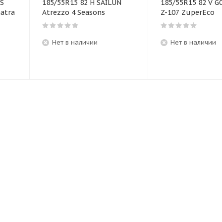
IS
185/55R15 82 H SAILUN
185/55R15 82 V 
atra
Atrezzo 4 Seasons
Z-107 ZuperEco
Нет в наличии
Нет в наличии