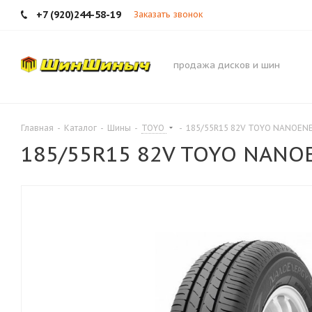
+7 (920)244-58-19
Заказать звонок
продажа дисков и шин
Главная
-
Каталог
-
Шины
-
TOYO
-
185/55R15 82V TOYO NANOEN
185/55R15 82V TOYO NANO