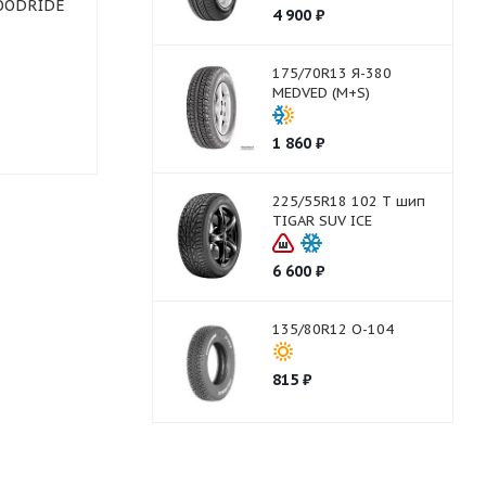
GOODRIDE
185/55R15 82 V HANKOOK
185/55R15 82
4 900
₽
K120 Ventus V12 Evo2
HH301
175/70R13 Я-380
Нет в наличии
MEDVED (M+S)
Нет в нали
1 860
₽
225/55R18 102 T шип
TIGAR SUV ICE
6 600
₽
135/80R12 О-104
815
₽