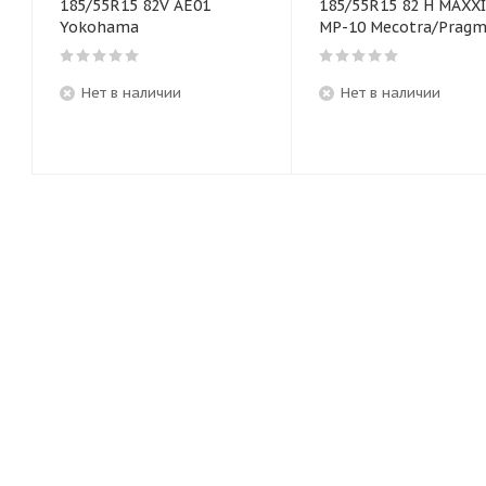
185/55R15 82V AE01
185/55R15 82 H MAXX
Yokohama
MP-10 Mecotra/Pragm
Нет в наличии
Нет в наличии