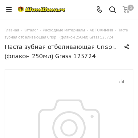
0
Главная
-
Каталог
-
Расходные материалы
-
АВТОХИМИЯ
-
Паста
зубная отбеливающая Crispi. (флакон 250мл) Grass 125724
Паста зубная отбеливающая Crispi.
(флакон 250мл) Grass 125724