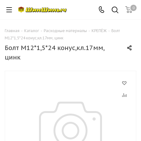
0
Главная
-
Каталог
-
Расходные материалы
-
КРЕПЁЖ
-
Болт
М12*1,5*24 конус,кл.17мм, цинк
Болт М12*1,5*24 конус,кл.17мм,
цинк