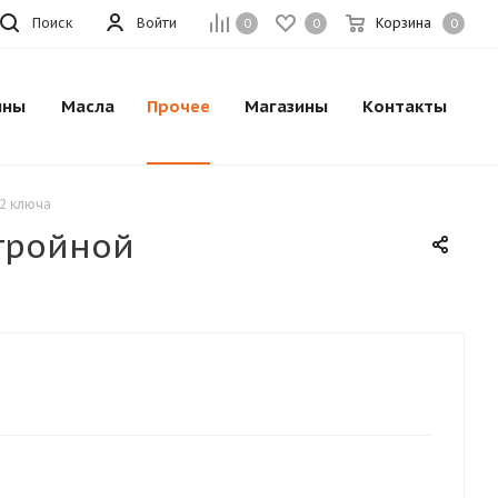
Поиск
Войти
Корзина
0
0
0
ины
Масла
Прочее
Магазины
Контакты
.2 ключа
,тройной