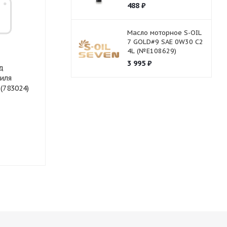
488
₽
Масло моторное S-OIL
7 GOLD#9 SAE 0W30 C2
4L (№E108629)
3 995
₽
д
Батарейка GP 27V
Гидромасло КС-
иля
Right 20л.
сик (783024)
Нет в наличии
Нет в нали