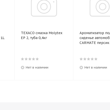
TEXACO смазка Molytex
Ароматизатор по
L
EP 2, туба 0,4кг
сиденье автомоб
CARMATE пер
Нет в наличии
Нет в наличии