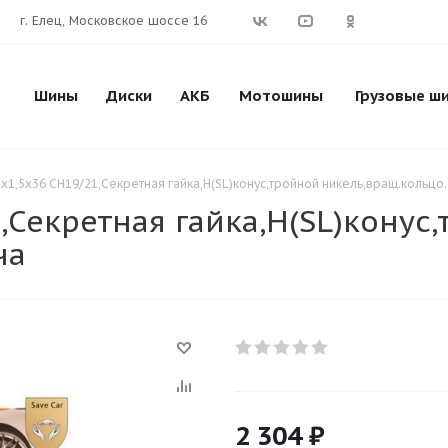
г. Елец, Московское шоссе 16
Шины
Диски
АКБ
Мотошины
Грузовые ш
2x1,5х36 СН19/21,Секретная гайка,H(SL)конус,тройной никель,вращ.кольцо
1,Секретная гайка,H(SL)конус
ча
2 304
₽