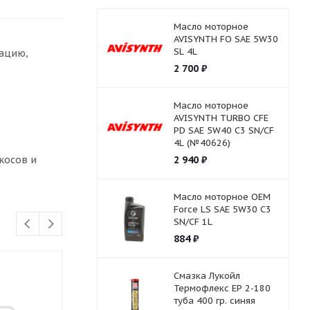
Масло моторное
AVISYNTH FO SAE 5W30
SL 4L
рацию,
2 700
₽
Масло моторное
AVISYNTH TURBO СFE
PD SAE 5W40 C3 SN/CF
4L (№40626)
косов и
2 940
₽
Масло моторное OEM
Force LS SAE 5W30 C3
SN/CF 1L
884
₽
Смазка Лукойл
Термофлекс ЕР 2-180
туба 400 гр. синяя