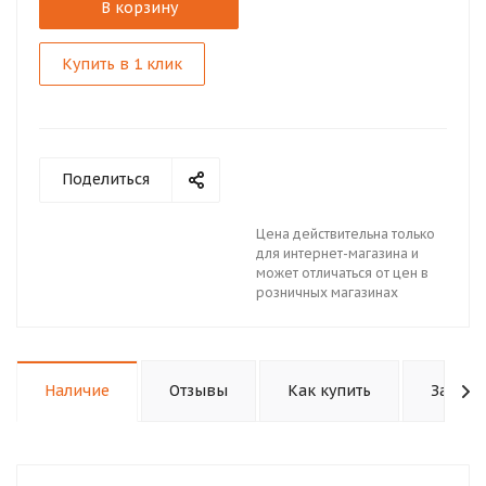
В корзину
Купить в 1 клик
Поделиться
Цена действительна только
для интернет-магазина и
может отличаться от цен в
розничных магазинах
Наличие
Отзывы
Как купить
Задать