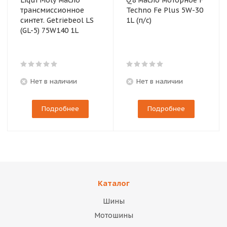
Liqui Moly масло
Q8 масло моторное F
трансмиссионное
Techno Fe Plus 5W-30
синтет. Getriebeol LS
1L (п/с)
(GL-5) 75W140 1L
Нет в наличии
Нет в наличии
Подробнее
Подробнее
Каталог
Шины
Мотошины