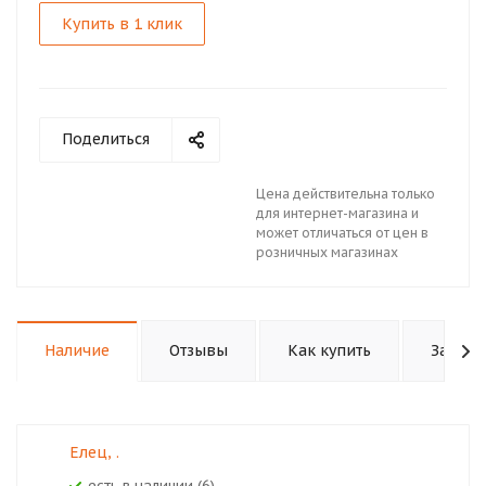
Купить в 1 клик
Поделиться
Цена действительна только
для интернет-магазина и
может отличаться от цен в
розничных магазинах
Наличие
Отзывы
Как купить
Задать
Елец, .
Есть в наличии (6)