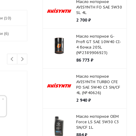
Масло моторное
AVISYNTH FO SAE 5W30
SL 4L
и (10)
2 700
₽
и (6)
Масло моторное G-
Profi GT SAE 10W40 CI-
4 бочка 205L
(№2389906923)
86 773
₽
Масло моторное
AVISYNTH TURBO СFE
PD SAE 5W40 C3 SN/CF
4L (№40626)
2 940
₽
Масло моторное OEM
Force LS SAE 5W30 C3
SN/CF 1L
884
₽