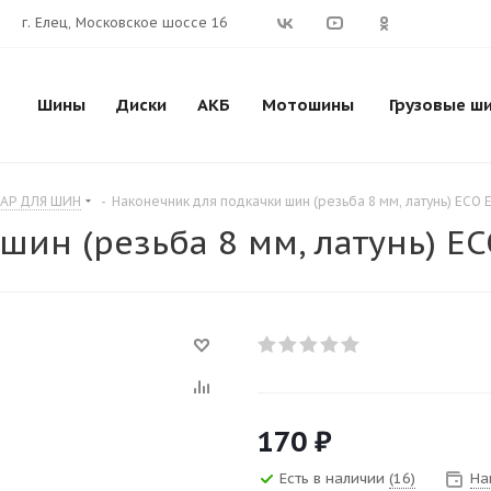
г. Елец, Московское шоссе 16
Шины
Диски
АКБ
Мотошины
Грузовые ш
АР ДЛЯ ШИН
-
Наконечник для подкачки шин (резьба 8 мм, латунь) ECO 
ин (резьба 8 мм, латунь) EC
170
₽
Есть в наличии
(16)
На