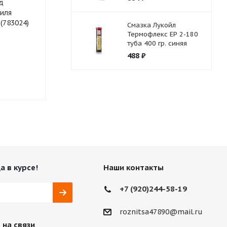
д
Батарейка GP 27V
Гидромасло КС-
иля
Right 20л.
сик (783024)
Смазка Лукойл
Термофлекс ЕР 2-180
туба 400 гр. синяя
488
₽
Нет в наличии
Нет в нали
а в курсе!
Наши контакты
+7 (920)244-58-19
roznitsa47890@mail.ru
 на связи