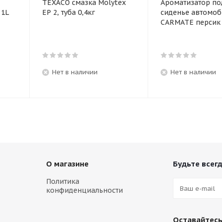
TEXACO смазка Molytex
Ароматизатор по
L
EP 2, туба 0,4кг
сиденье автомоб
CARMATE пер
Нет в наличии
Нет в наличии
О магазине
Будьте всегд
Политика
конфиденциальности
Оставайтесь