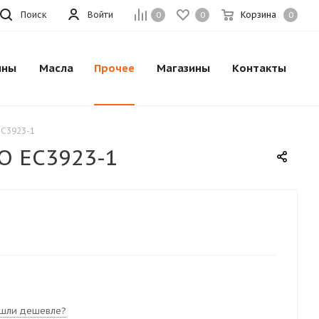
Поиск
Войти
Корзина
0
0
0
ины
Масла
Прочее
Магазины
Контакты
EC3923-1
O EC3923-1
шли дешевле?