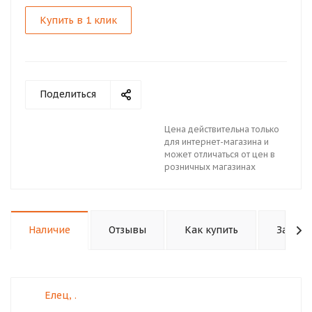
Купить в 1 клик
Поделиться
Цена действительна только
для интернет-магазина и
может отличаться от цен в
розничных магазинах
Наличие
Отзывы
Как купить
Задать
Елец, .