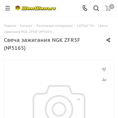
0
Главная
-
Каталог
-
Расходные материалы
-
ЗАПЧАСТИ
-
Свеча
зажигания NGK ZFR5F (№5165)
Свеча зажигания NGK ZFR5F
(№5165)