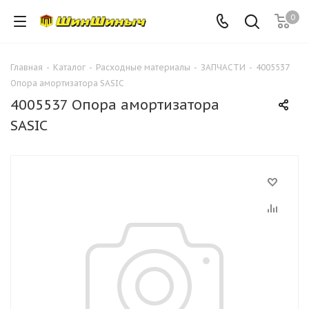
0
Главная
-
Каталог
-
Расходные материалы
-
ЗАПЧАСТИ
-
4005537
Опора амортизатора SASIC
4005537 Опора амортизатора
SASIC