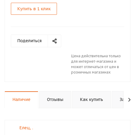
Купить в 1 клик
Поделиться
Цена действительна только
для интернет-магазина и
может отличаться от цен в
розничных магазинах
Наличие
Отзывы
Как купить
Задать
Елец, .