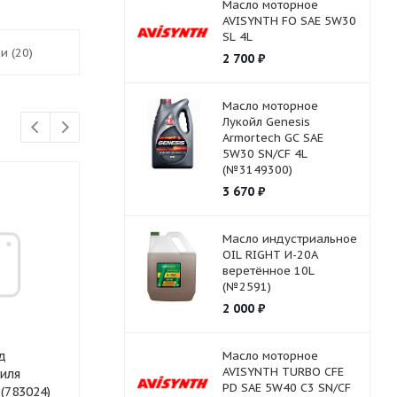
Масло моторное
AVISYNTH FO SAE 5W30
SL 4L
и (20)
2 700
₽
Масло моторное
Лукойл Genesis
Armortech GC SAE
5W30 SN/CF 4L
(№3149300)
3 670
₽
Масло индустриальное
OIL RIGHT И-20А
веретённое 10L
(№2591)
2 000
₽
д
Батарейка GP 27V
Масло моторное
Гидромасло КС-
AVISYNTH TURBO СFE
иля
Right 20л.
PD SAE 5W40 C3 SN/CF
сик (783024)