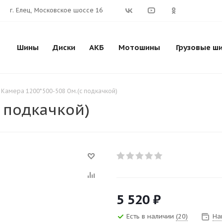
г. Елец, Московское шоссе 16
Шины
Диски
АКБ
Мотошины
Грузовые ш
Камера 1200*500-508 Ом.(с подкачкой)
 подкачкой)
5 520
₽
Есть в наличии
(20)
На