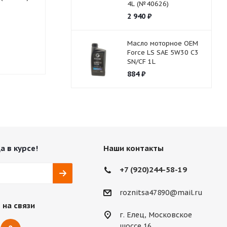
4L (№40626)
2 940
₽
Масло моторное OEM
Нет в наличии
Нет в нали
Force LS SAE 5W30 C3
SN/CF 1L
884
₽
а в курсе!
Наши контакты
+7 (920)244-58-19
roznitsa47890@mail.ru
 на связи
г. Елец, Московское
шоссе 16