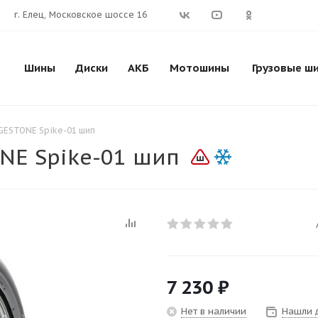
г. Елец, Московское шоссе 16
Шины
Диски
АКБ
Мотошины
Грузовые ш
GESTONE Spike-01 шип
NE Spike-01 шип
7 230
₽
Нет в наличии
Нашли 