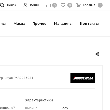
Поиск
Войти
Корзина
0
0
0
ины
Масла
Прочее
Магазины
Контакты
Артикул:
PXR00250S3
Характеристики
дешевле?
Ширина
225