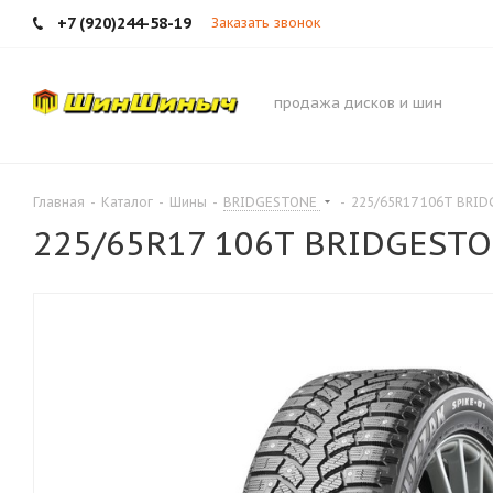
+7 (920)244-58-19
Заказать звонок
продажа дисков и шин
Главная
-
Каталог
-
Шины
-
BRIDGESTONE
-
225/65R17 106T BRID
225/65R17 106T BRIDGESTO