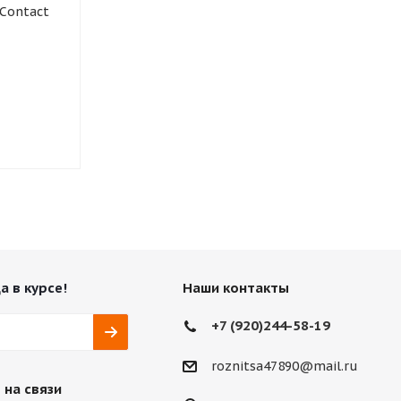
Contact
KUMHO WI32 Wintercraft
NANKANG SW
Нет в наличии
Нет в нали
а в курсе!
Наши контакты
+7 (920)244-58-19
roznitsa47890@mail.ru
 на связи