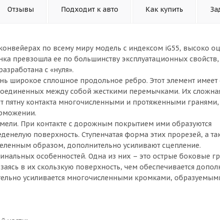
Отзывы
Подходит к авто
Как купить
За
конвейерах по всему миру модель с индексом iG55, высоко 
нка превзошла ее по большинству эксплуатационных свойств,
азработана с «нуля».
чень широкое сплошное продольное ребро. Этот элемент имеет
соединенных между собой жесткими перемычками. Их сложна
т пятну контакта многочисленными и протяженными гранями,
орможении.
мели. При контакте с дорожным покрытием ими образуются
денелую поверхность. Ступенчатая форма этих прорезей, а та
еленным образом, дополнительно усиливают сцепление.
инальных особенностей. Одна из них – это острые боковые гр
езаясь в их скользкую поверхность, чем обеспечивается допол
ительно усиливается многочисленными кромками, образуемым