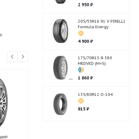
2 950
₽
205/55R16 91 V PIRELLI
Formula Energy
в.
4 900
₽
175/70R13 Я-380
MEDVED (M+S)
1 860
₽
135/80R12 О-104
815
₽
 шип
225/65R17 106 T шип
225/65R17 10