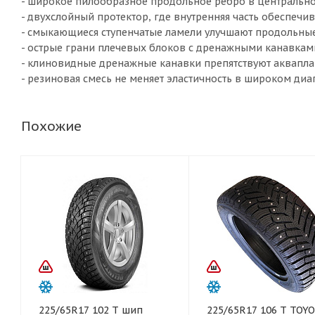
- широкое пилообразное продольное ребро в центрально
- двухслойный протектор, где внутренняя часть обеспеч
- смыкающиеся ступенчатые ламели улучшают продольные 
- острые грани плечевых блоков с дренажными канавкам
- клиновидные дренажные канавки препятствуют аквапл
- резиновая смесь не меняет эластичность в широком диа
Похожие
225/65R17 102 T шип
225/65R17 106 T TOYO