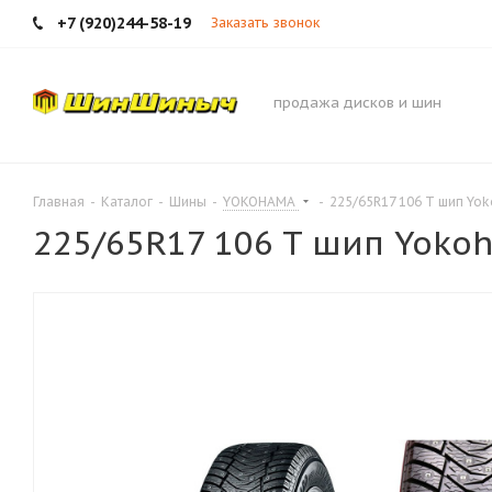
+7 (920)244-58-19
Заказать звонок
продажа дисков и шин
Главная
-
Каталог
-
Шины
-
YOKOHAMA
-
225/65R17 106 T шип Yo
225/65R17 106 T шип Yokoh