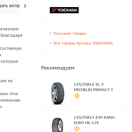
дать вопрос
оцененную
Похожие товары
 благодаря
Все товары бренда YOKOHAMA
 составную
я
 которые
Рекомендуем
кже их
195/55R16 91 V
MICHELIN PRIMACY 3
ани. Они
нительная
и
195/55R15 85H КАМА-
EURO НК-129