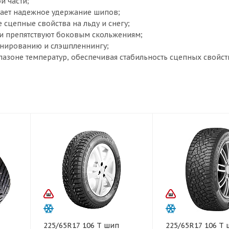
й части;
ивает надежное удержание шипов;
сцепные свойства на льду и снегу;
и препятствуют боковым скольжениям;
анированию и слэшпленнингу;
пазоне температур, обеспечивая стабильность сцепных свойст
225/65R17 106 T шип
225/65R17 106 T