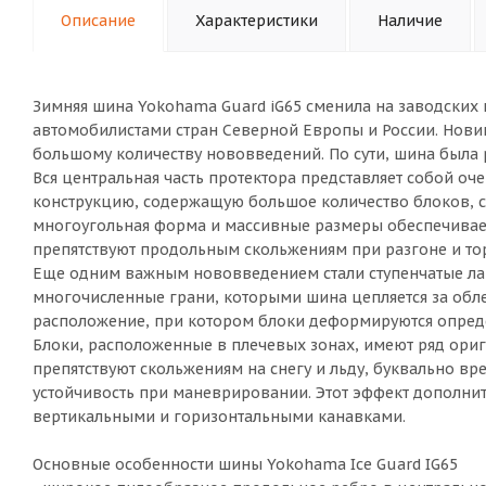
Описание
Характеристики
Наличие
Зимняя шина Yokohama Guard iG65 сменила на заводских 
автомобилистами стран Северной Европы и России. Нови
большому количеству нововведений. По сути, шина была р
Вся центральная часть протектора представляет собой о
конструкцию, содержащую большое количество блоков, 
многоугольная форма и массивные размеры обеспечивае
препятствуют продольным скольжениям при разгоне и т
Еще одним важным нововведением стали ступенчатые ла
многочисленные грани, которыми шина цепляется за обле
расположение, при котором блоки деформируются опред
Блоки, расположенные в плечевых зонах, имеют ряд ориг
препятствуют скольжениям на снегу и льду, буквально вр
устойчивость при маневрировании. Этот эффект дополн
вертикальными и горизонтальными канавками.
Основные особенности шины Yokohama Ice Guard IG65