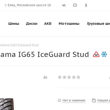
г. Елец, Московское шоссе 16
Шины
Диски
АКБ
Мотошины
Грузовые ш
kohama IG65 IceGuard Stud
ama IG65 IceGuard Stud
Нет в наличии
Нашли 