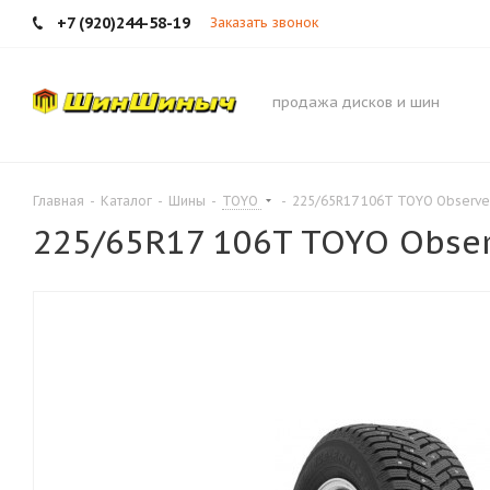
+7 (920)244-58-19
Заказать звонок
продажа дисков и шин
Главная
-
Каталог
-
Шины
-
TOYO
-
225/65R17 106T TOYO Observe 
225/65R17 106T TOYO Obser