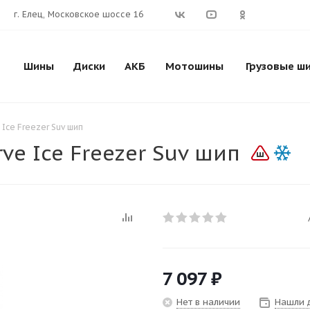
г. Елец, Московское шоссе 16
Шины
Диски
АКБ
Мотошины
Грузовые ш
Ice Freezer Suv шип
ve Ice Freezer Suv шип
7 097
₽
Нет в наличии
Нашли 