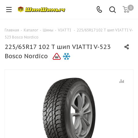
0
Главная
-
Каталог
-
Шины
-
VIATTI
-
225/65R17 102 T шип VIATTI V-
523 Bosco Nordico
225/65R17 102 T шип VIATTI V-523
Bosco Nordico