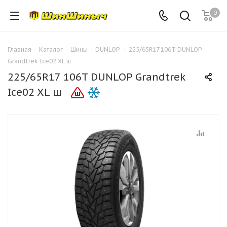
0
Главная
-
Каталог
-
Шины
-
DUNLOP
-
225/65R17 106T DUNLOP
Grandtrek Ice02 XL ш
225/65R17 106T DUNLOP Grandtrek
Ice02 XL ш