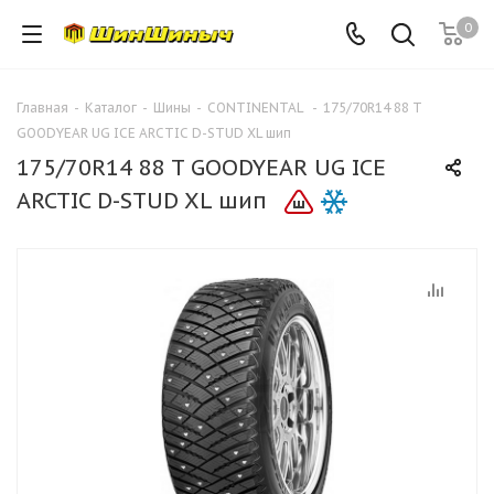
0
Главная
-
Каталог
-
Шины
-
CONTINENTAL
-
175/70R14 88 T
GOODYEAR UG ICE ARCTIC D-STUD XL шип
175/70R14 88 T GOODYEAR UG ICE
ARCTIC D-STUD XL шип