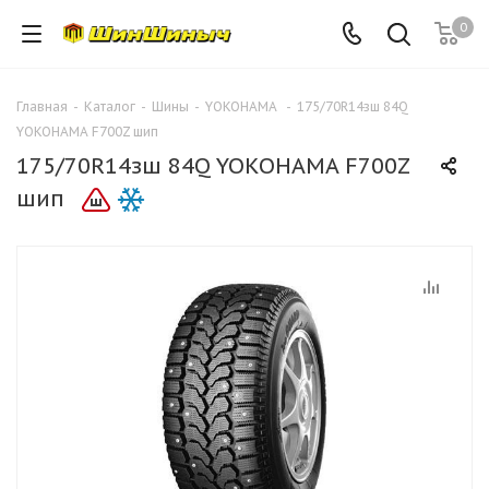
0
Главная
-
Каталог
-
Шины
-
YOKOHAMA
-
175/70R14зш 84Q
YOKOHAMA F700Z шип
175/70R14зш 84Q YOKOHAMA F700Z
шип