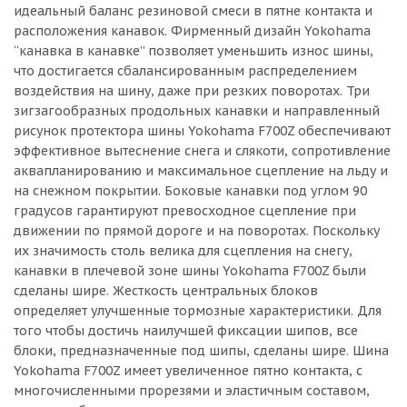
идеальный баланс резиновой смеси в пятне контакта и
расположения канавок. Фирменный дизайн Yokohama
“канавка в канавке” позволяет уменьшить износ шины,
что достигается сбалансированным распределением
воздействия на шину, даже при резких поворотах. Три
зигзагообразных продольных канавки и направленный
рисунок протектора шины Yokohama F700Z обеспечивают
эффективное вытеснение снега и слякоти, сопротивление
аквапланированию и максимальное сцепление на льду и
на снежном покрытии. Боковые канавки под углом 90
градусов гарантируют превосходное сцепление при
движении по прямой дороге и на поворотах. Поскольку
их значимость столь велика для сцепления на снегу,
канавки в плечевой зоне шины Yokohama F700Z были
сделаны шире. Жесткость центральных блоков
определяет улучшенные тормозные характеристики. Для
того чтобы достичь наилучшей фиксации шипов, все
блоки, предназначенные под шипы, сделаны шире. Шина
Yokohama F700Z имеет увеличенное пятно контакта, с
многочисленными прорезями и эластичным составом,